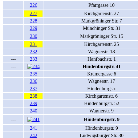
226
Pfarrgasse 10
227
Kirchgartenstr. 27
228
Markgröninger Str. 7
229
Münchinger Str. 31
230
Markgröninger Str. 15
231
Kirchgartenstr. 25
232
Wagnerstr. 18
---
233
Hanfbachstr. 1
---
Hindenburgstr. 41
235
Krämergasse 6
236
Wagnerstr. 17
237
Hindenburgstr.
238
Kirchgartenstr. 6
239
Hindenburgstr. 52
240
Wagnerstr. 9
---
Hindenburgstr. 9
241
Hindenburgstr. 9
242
Ludwigsburger Str. 30