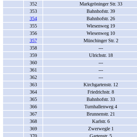
352
Markgröninger Str. 33
353
Bahnhofstr. 39
354
Bahnhofstr. 26
355
Wiesenweg 19
356
Wiesenweg 10
357
Münchinger Str. 2
358
---
359
Ulrichstr. 18
360
---
361
---
362
---
363
Kirchgartenstr. 12
364
Friedrichstr. 8
365
Bahnhofstr. 33
366
Turnhallenweg 4
367
Brunnenstr. 21
368
Karlstr. 6
369
Zwerwegle 1
370
Gartenstr. 5