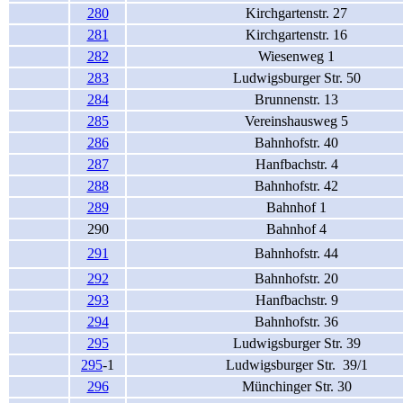
280
Kirchgartenstr. 27
281
Kirchgartenstr. 16
282
Wiesenweg 1
283
Ludwigsburger Str. 50
284
Brunnenstr. 13
285
Vereinshausweg 5
286
Bahnhofstr. 40
287
Hanfbachstr. 4
288
Bahnhofstr. 42
289
Bahnhof 1
290
Bahnhof 4
291
Bahnhofstr. 44
292
Bahnhofstr. 20
293
Hanfbachstr. 9
294
Bahnhofstr. 36
295
Ludwigsburger Str. 39
295
-1
Ludwigsburger Str. 39/1
296
Münchinger Str. 30