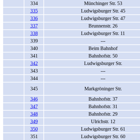
334
Münchinger Str. 53
335
Ludwigsburger Str. 45
336
Ludwigsburger Str. 47
337
Brunnenstr. 26
338
Ludwigsburger Str. 11
339
---
340
Beim Bahnhof
341
Bahnhofstr. 50
342
Ludwigsburger Str.
343
---
344
---
345
Markgröninger Str.
346
Bahnhofstr. 37
347
Bahnhofstr. 31
348
Bahnhofstr. 29
349
Ulrichstr. 12
350
Ludwigsburger Str. 61
351
Ludwigsburger Str. 60