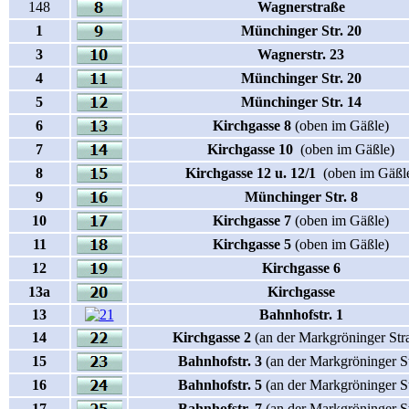
148
Wagnerstraße
1
Münchinger Str. 20
3
Wagnerstr. 23
4
Münchinger Str. 20
5
Münchinger Str. 14
6
Kirchgasse 8
(oben im Gäßle)
7
Kirchgasse 10
(oben im Gäßle)
8
Kirchgasse 12 u. 12/1
(oben im Gäßl
9
Münchinger Str. 8
10
Kirchgasse 7
(oben im Gäßle)
11
Kirchgasse 5
(oben im Gäßle)
12
Kirchgasse 6
13a
Kirchgasse
13
Bahnhofstr. 1
14
Kirchgasse 2
(an der Markgröninger Str
15
Bahnhofstr. 3
(an der Markgröninger St
16
Bahnhofstr. 5
(an der Markgröninger St
17
Bahnhofstr. 7
(an der Markgröninger St