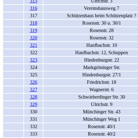
315
Ulrichstr. 3
316
Vereinshausweg 7
317
Schützenhaus beim Schützenplatz ?
318
Rosenstr. 30 u. 30/1
319
Rosenstr. 28
320
Rosenstr. 32
321
Hanfbachstr. 10
322
Hanfbachstr. 12, Schuppen
323
Hindenburgstr. 22
324
Markgröninger Str.
325
Hindenburgstr. 27/1
326
Friedrichstr. 18
327
Wagnerstr. 6
328
Schwieberdinger Str. 30
329
Ulrichstr. 9
330
Münchinger Str. 43
331
Münchinger Weg 1
332
Rosenstr. 40/1
333
Rosenstr. 40/2