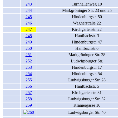
243
Turnhallenweg 10
244
Markgröninger Str. 23 und 25
245
Hindenburgstr. 50
246
Wagnerstraße 22
2
4
7
Kirchgartenstr. 22
248
Hanfbachstr. 3
249
Hindenburgstr. 47
250
Hanfbachstr.6
251
Markgröninger Str. 28
252
Ludwigsburger Str.
253
Hindenburgstr. 17
254
Hindenburgstr. 54
255
Ludwigsburger Str. 28
256
Hanfbachstr. 5
257
Kirchgartenstr. 31
258
Ludwigsburger Str. 32
259
Krämergasse 16
---
Ludwigsburger Str. 40