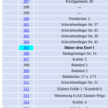
297
Kirchgartenstr. 20
298
---
299
---
300
Friedrichstr. 2
301
Schwieberdinger Str. 37
302
Schwieberdinger Str. 41
303
Schwieberdinger Str. 39
304
Schwieberdinger Str. 43
305
Hinter dem Dorf 1
306
Markgröninger Str. 14
307
Karlstr. 5
308
Bahnhof 2
309
Bahnhof 3
310
Bahnhofstr. 17 u. 17/1
311
Schwieberdinger Str. 31
312
Kleines Feldle 1 / Kornfeld 6
313
Wiesenweg 6 (Alt Tammer Weg)
314
Karlstr. 4