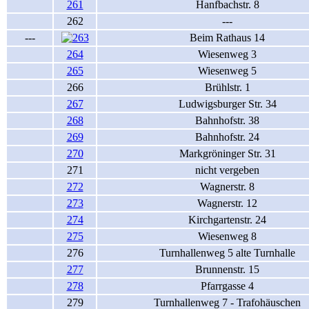
261
Hanfbachstr. 8
262
---
---
Beim Rathaus 14
264
Wiesenweg 3
265
Wiesenweg 5
266
Brühlstr. 1
267
Ludwigsburger Str. 34
268
Bahnhofstr. 38
269
Bahnhofstr. 24
270
Markgröninger Str. 31
271
nicht vergeben
272
Wagnerstr. 8
273
Wagnerstr. 12
274
Kirchgartenstr. 24
275
Wiesenweg 8
276
Turnhallenweg 5 alte Turnhalle
277
Brunnenstr. 15
278
Pfarrgasse 4
279
Turnhallenweg 7 - Trafohäuschen