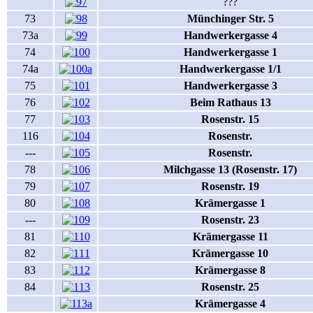
???
73
Münchinger Str. 5
73a
Handwerkergasse 4
74
Handwerkergasse 1
74a
Handwerkergasse 1/1
75
Handwerkergasse 3
76
Beim Rathaus 13
77
Rosenstr. 15
116
Rosenstr.
---
Rosenstr.
78
Milchgasse 13 (Rosenstr. 17)
79
Rosenstr. 19
80
Krämergasse 1
---
Rosenstr. 23
81
Krämergasse 11
82
Krämergasse 10
83
Krämergasse 8
84
Rosenstr. 25
Krämergasse 4