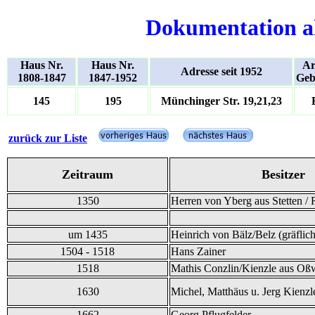
Dokumentation a
Haus Nr.
Haus Nr.
Ar
Adresse seit 1952
1808-1847
1847-1952
Geb
145
195
Münchinger Str. 19,21,23
zurück zur Liste
Zeitraum
Besitzer
1350
Herren von Yberg aus Stetten / 
um 1435
Heinrich von Bälz/Belz (gräflich
1504 - 1518
Hans Zainer
1518
Mathis Conzlin/Kienzle aus Oß
1630
Michel, Matthäus u. Jerg Kienzl
1662
Georg Pflugfelder