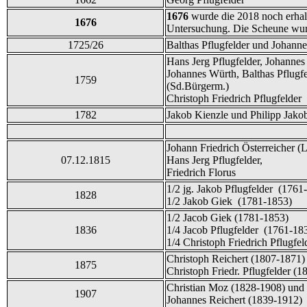
1676
wurde die 2018 noch erhal
1676
Untersuchung. Die Scheune wu
1725/26
Balthas Pflugfelder und Johann
Hans Jerg Pflugfelder, Johanne
Johannes Würth, Balthas Pflugfe
1759
(Sd.Bürgerm.)
Christoph Friedrich Pflugfelder
1782
Jakob Kienzle und Philipp Jako
Johann Friedrich Österreicher (
07.12.1815
Hans Jerg Pflugfelder,
Friedrich Florus
1/2 jg. Jakob Pflugfelder (1761
1828
1/2 Jakob Giek (1781-1853)
1/2 Jacob Giek (1781-1853)
1836
1/4 Jacob Pflugfelder (1761-18
1/4 Christoph Friedrich Pflugfe
Christoph Reichert (1807-1871)
1875
Christoph Friedr. Pflugfelder (1
Christian Moz (1828-1908) und
1907
Johannes Reichert (1839-1912)