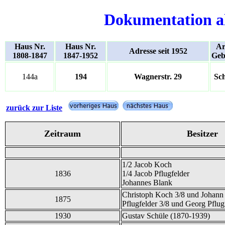
Dokumentation a
Haus Nr.
Haus Nr.
Ar
Adresse seit 1952
1808-1847
1847-1952
Geb
144a
194
Wagnerstr. 29
Sc
zurück zur Liste
Zeitraum
Besitzer
1/2 Jacob Koch
1836
1/4 Jacob Pflugfelder
Johannes Blank
Christoph Koch 3/8 und Johann
1875
Pflugfelder 3/8 und Georg Pflug
1930
Gustav Schüle (1870-1939)