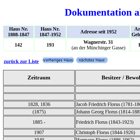
Dokumentation a
Haus Nr.
Haus Nr.
Ar
Adresse seit 1952
1808-1847
1847-1952
Geb
Wagnerstr. 31
142
193
(an der Münchinger Gasse)
zurück zur Liste
Zeitraum
Besitzer / Bewo
1828, 1836
Jacob Friedrich Florus (1781-18
(1875)
Johann Georg Florus (1814-188
1885 -
Friedrich Florus (1843-1923)
1907
Christoph Florus (1844-1926)
1949
Hermann Florus (1886-1962)