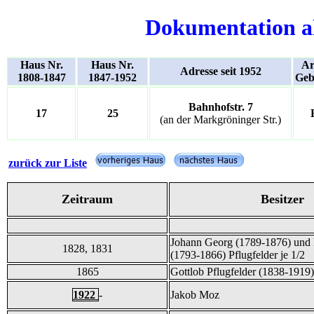
Dokumentation a
Haus Nr.
Haus Nr.
Ar
Adresse seit 1952
1808-1847
1847-1952
Geb
Bahnhofstr. 7
17
25
(an der Markgröninger Str.)
zurück zur Liste
Zeitraum
Besitzer
Johann Georg (1789-1876) und 
1828, 1831
(1793-1866) Pflugfelder je 1/2
1865
Gottlob Pflugfelder (1838-1919)
1922
-
Jakob Moz