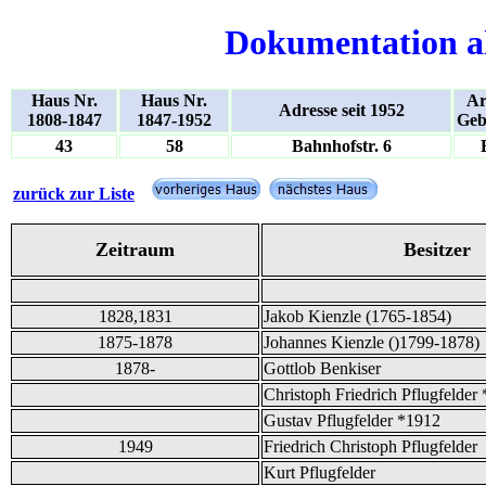
Dokumentation a
Haus Nr.
Haus Nr.
Ar
Adresse seit 1952
1808-1847
1847-1952
Geb
43
58
Bahnhofstr. 6
zurück zur Liste
Zeitraum
Besitzer
1828,1831
Jakob Kienzle (1765-1854)
1875-1878
Johannes Kienzle ()1799-1878)
1878-
Gottlob Benkiser
Christoph Friedrich Pflugfelder
Gustav Pflugfelder *1912
1949
Friedrich Christoph Pflugfelder
Kurt Pflugfelder