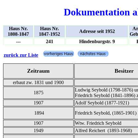
Dokumentation a
Haus Nr.
Haus Nr.
Ar
Adresse seit 1952
1808-1847
1847-1952
Geb
---
241
Hindenburgstr. 9
zurück zur Liste
Zeitraum
Besitzer
erbaut zw. 1831 und 1900
Ludwig Seybold (1798-1876) u
1875
Friedrich Seybold (1841-1896) z
1907
Adolf Seybold (1877-1921)
1894
Friedrich Seybold, (1865-1901
1907
Wtw. Friedrich Seybold
1949
Alfred Reichert (1893-1968)