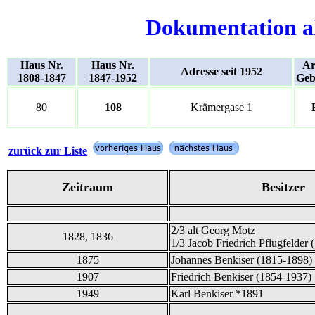
Dokumentation a
Haus Nr.
Haus Nr.
Ar
Adresse seit 1952
1808-1847
1847-1952
Geb
80
108
Krämergase 1
zurück zur Liste
Zeitraum
Besitzer
2/3 alt Georg Motz
1828, 1836
1/3 Jacob Friedrich Pflugfelder
1875
Johannes Benkiser (1815-1898)
1907
Friedrich Benkiser (1854-1937)
1949
Karl Benkiser *1891