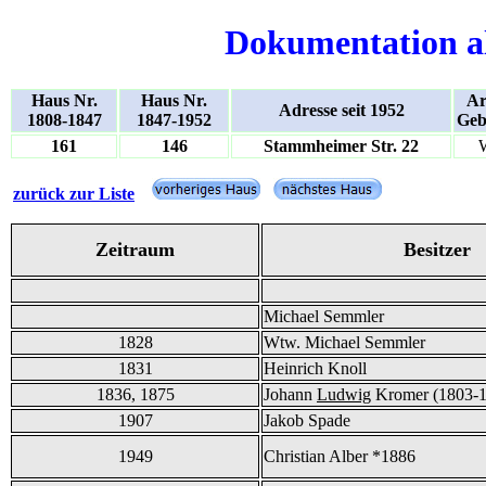
Dokumentation a
Haus Nr.
Haus Nr.
Ar
Adresse seit 1952
1808-1847
1847-1952
Geb
161
146
Stammheimer Str. 22
zurück zur Liste
Zeitraum
Besitzer
Michael Semmler
1828
Wtw. Michael Semmler
1831
Heinrich Knoll
1836, 1875
Johann
Ludwig
Kromer (1803-1
1907
Jakob Spade
1949
Christian Alber *1886