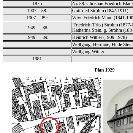
1875
Nr. 88: Christian Friedrich Blan
1907 88:
Gottfried Strohm (1847-1911)
1907 89:
Wtw. Friedrich Mann (1841-190
Friedrich (Fritz) Strohm (1877
1949 88:
Katharina Stein, g. Strohm (188
1949 89:
Heinrich Wittler (1909-1978)
Wolfgang, Hermine, Hilde Stein
Wolfgang Wittler
1981
Plan 1929