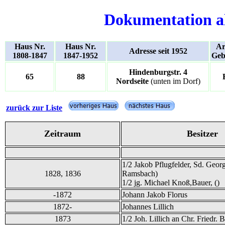
Dokumentation a
Haus Nr.
Haus Nr.
Ar
Adresse seit 1952
1808-1847
1847-1952
Geb
Hindenburgstr. 4
65
88
Nordseite
(unten im Dorf)
zurück zur Liste
Zeitraum
Besitzer
1/2 Jakob Pflugfelder, Sd. Geor
1828, 1836
Ramsbach)
1/2 jg. Michael Knoß,Bauer, ()
-1872
Johann Jakob Florus
1872-
Johannes Lillich
1873
1/2 Joh. Lillich an Chr. Friedr. 