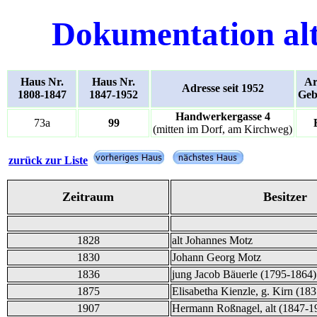
Dokumentation al
Haus Nr.
Haus Nr.
Ar
Adresse seit 1952
1808-1847
1847-1952
Geb
Handwerkergasse 4
73a
99
(mitten im Dorf, am Kirchweg)
zurück zur Liste
Zeitraum
Besitzer
1828
alt Johannes Motz
1830
Johann Georg Motz
1836
jung Jacob Bäuerle (1795-1864)
1875
Elisabetha Kienzle, g. Kirn (18
1907
Hermann Roßnagel, alt (1847-1