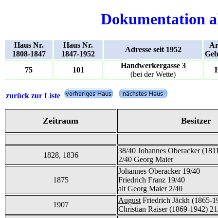
Dokumentation a
Haus Nr.
Haus Nr.
Ar
Adresse seit 1952
1808-1847
1847-1952
Geb
Handwerkergasse 3
75
101
(bei der Wette)
zurück zur Liste
Zeitraum
Besitzer
38/40 Johannes Oberacker (181
1828, 1836
2/40 Georg Maier
Johannes Oberacker 19/40
1875
Friedrich Franz 19/40
alt Georg Maier 2/40
August
Friedrich Jäckh (1865-1
1907
Christian Raiser (1869-1942) 21