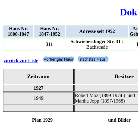
Dok
Haus Nr.
Haus Nr.
Ar
Adresse seit 1952
1808-1847
1847-1952
Geb
Schwieberdinger Str. 31
/
311
Bachstraße
zurück zur Liste
Zeitraum
Besitzer
1927
Robert Moz (1899-1974 ) und
1949
Martha Jopp (1897-1968)
Plan 1929 und Bilder