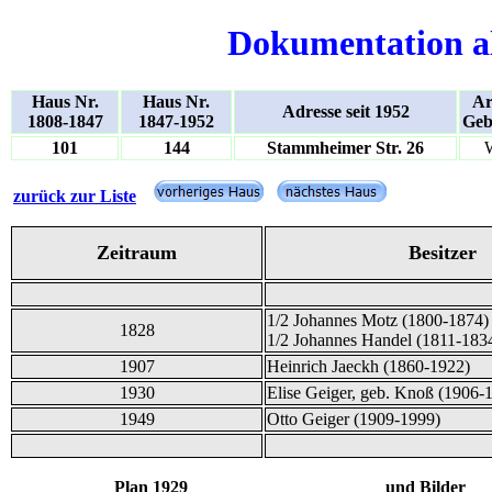
Dokumentation a
Haus Nr.
Haus Nr.
Ar
Adresse seit 1952
1808-1847
1847-1952
Geb
101
144
Stammheimer Str. 26
zurück zur Liste
Zeitraum
Besitzer
1/2 Johannes Motz (1800-1874)
1828
1/2 Johannes Handel (1811-183
1907
Heinrich Jaeckh (1860-1922)
1930
Elise Geiger, geb. Knoß (1906-
1949
Otto Geiger (1909-1999)
Plan 1929 und Bilder