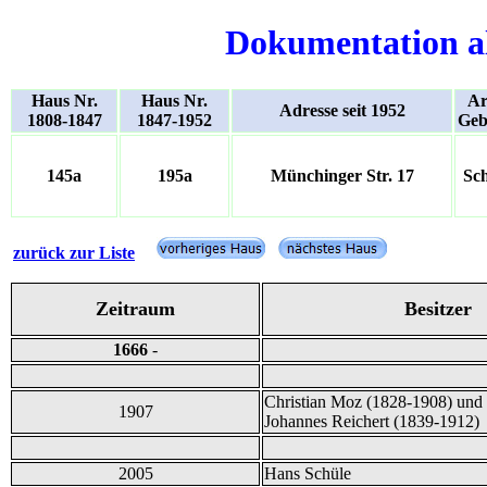
Dokumentation a
Haus Nr.
Haus Nr.
Ar
Adresse seit 1952
1808-1847
1847-1952
Geb
145a
195a
Münchinger Str. 17
Sc
zurück zur Liste
Zeitraum
Besitzer
1666
-
Christian Moz (1828-1908) und
1907
Johannes Reichert (1839-1912) 
2005
Hans Schüle