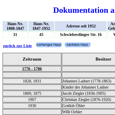
Dokumentation a
Haus Nr.
Haus Nr.
Ar
Adresse seit 1952
1808-1847
1847-1952
Geb
31
45
Schwieberdinger Str. 16
zurück zur Liste
Zeitraum
Besitzer
1776 - 1786
1828, 1831
Johannes Ladner (1778-1863)
Kinder des Johannes Ladner
1869, 1875
Jacob Ziegler (1836-1905)
1907
Christian Ziegler (1876-1920)
1930
Gottlob Öhler
Willi Oehler