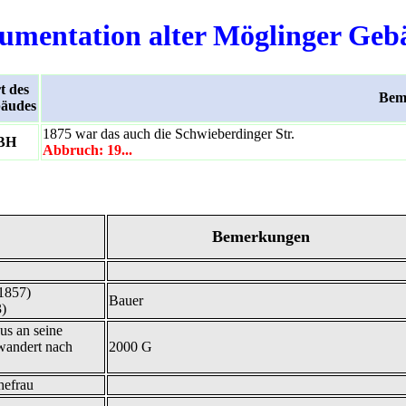
umentation alter Möglinger Geb
t des
Bem
äudes
1875 war das auch die Schwieberdinger Str.
BH
Abbruch: 19...
Bemerkungen
1857)
Bauer
3)
us an seine
 wandert nach
2000 G
hefrau