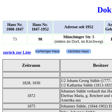
Dok
Haus Nr.
Haus Nr.
Ar
Adresse seit 1952
1808-1847
1847-1952
Geb
Münchinger Str. 5
73
98
(mitten im Dorf, im Kirchweg)
zurück zur Liste
Zeitraum
Besitzer
1/2 Johann Georg Stähle (1777-
1828, 1836
1/2 Katharina Stähle (1813-183
Johannes Stähle verkauft das Ha
1872
Ehefrau Maria, g. Reichert und
Amerika aus
1875
Johannes Stähle, (1844-1902) E