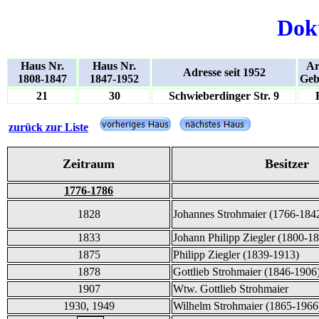
Dok
Haus Nr.
Haus Nr.
Ar
Adresse seit 1952
1808-1847
1847-1952
Geb
21
30
Schwieberdinger Str. 9
zurück zur Liste
Zeitraum
Besitzer
1776-1786
1828
Johannes Strohmaier (1766-184
1833
Johann Philipp Ziegler (1800-1
1875
Philipp Ziegler (1839-1913)
1878
Gottlieb Strohmaier (1846-1906
1907
Wtw. Gottlieb Strohmaier
1930, 1949
Wilhelm Strohmaier (1865-1966