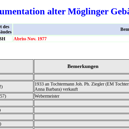
umentation alter Möglinger Geb
t des
Bem
äudes
BH
Abriss Nov. 1977
Bemerkungen
1933 an Tochtermann Joh. Ph. Ziegler (EM Tochter
2)
Anna Barbara) verkauft
857)
Webermeister
)
)