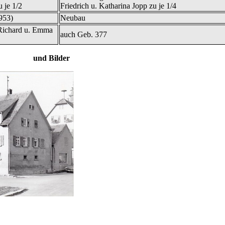
 je 1/2
Friedrich u. Katharina Jopp zu je 1/4
953)
Neubau
 Richard u. Emma
auch Geb. 377
 und Bilder