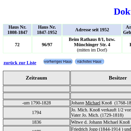
Dok
Haus Nr.
Haus Nr.
Ar
Adresse seit 1952
1808-1847
1847-1952
Geb
Beim Rathaus 8/1, bzw.
72
96/97
Münchinger Str. 4
(mitten im Dorf)
zurück zur Liste
Zeitraum
Besitzer
-um 1790-1828
Johann
Michael
Knoß (1768-18
Jo. Mich. Knoß verkauft 1/2 von
1794
Vater Jo. Mich. (1729-1818)
1836
Witwe d. Johann Michael Knoß
Friedrich Jopp (1844-1914 ) und