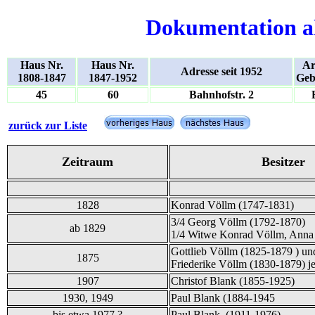
Dokumentation a
Haus Nr.
Haus Nr.
Ar
Adresse seit 1952
1808-1847
1847-1952
Geb
45
60
Bahnhofstr. 2
zurück zur Liste
Zeitraum
Besitzer
1828
Konrad Völlm (1747-1831)
3/4 Georg Völlm (1792-1870)
ab 1829
1/4 Witwe Konrad Völlm, Anna
Gottlieb Völlm (1825-1879 ) un
1875
Friederike Völlm (1830-1879) je
1907
Christof Blank (1855-1925)
1930, 1949
Paul Blank (1884-1945
bis etwa 1977 ?
Paul Blank (1911-1976)