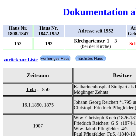
Dokumentation a
Haus Nr.
Haus Nr.
Ar
Adresse seit 1952
1808-1847
1847-1952
Geb
Kirchgartenstr. 1 + 3
152
192
Sc
(bei der Kirche)
zurück zur Liste
Zeitraum
Besitzer
Katharinenhospital Stuttgart als
1545
- 1850
Möglinger Zehnts
Johann Georg Reichert *1795 u
16.1.1850, 1875
Christoph Friedrich Pflugfelder
Wtw. Christoph Koch (1826-187
Friedrich Reichert G.S. (1874-
1907
Wtw. Jakob Pflugfelder 4/5
Paul Pflugfelder Fr.S. (1840-19