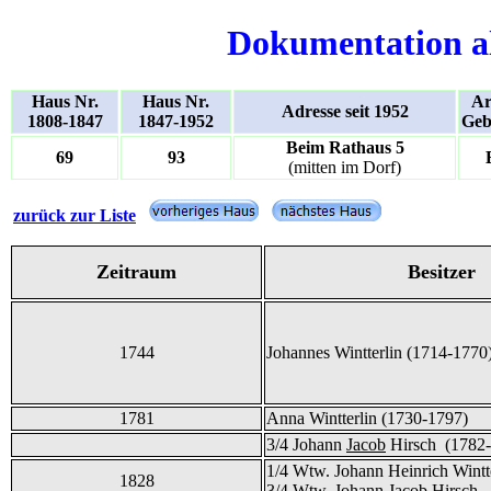
Dokumentation a
Haus Nr.
Haus Nr.
Ar
Adresse seit 1952
1808-1847
1847-1952
Geb
Beim Rathaus 5
69
93
(mitten im Dorf)
zurück zur Liste
Zeitraum
Besitzer
1744
Johannes Wintterlin (1714-1770
1781
Anna Wintterlin (1730-1797)
3/4 Johann
Jacob
Hirsch (1782
1/4 Wtw. Johann Heinrich Wintt
1828
3/4 Wtw. Johann
Jacob
Hirsch