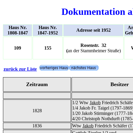
Dokumentation a
Haus Nr.
Haus Nr.
Ar
Adresse seit 1952
1808-1847
1847-1952
Geb
Rosenstr. 32
109
155
(
an der Stammheimer Straße)
zurück zur Liste
Zeitraum
Besitzer
1/2 Wtw
Jakob
Friedrich Schäfe
1/4 Jakob Fr. Taigel (1797-1869
1828
1/20 Jakob Stirminger (1777-18
4/20 Christoph Nothdurft (1785
1836
Wtw
Jakob
Friedrich Schäfer (
Gottlob Ziegler 1/2 und