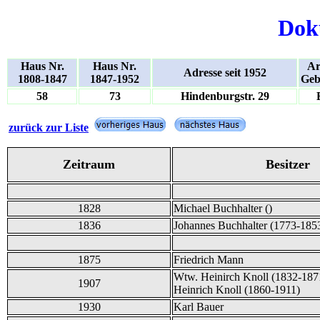
Dok
Haus Nr.
Haus Nr.
Ar
Adresse seit 1952
1808-1847
1847-1952
Geb
58
73
Hindenburgstr. 29
zurück zur Liste
Zeitraum
Besitzer
1828
Michael Buchhalter ()
1836
Johannes Buchhalter (1773-185
1875
Friedrich Mann
Wtw. Heinirch Knoll (1832-187
1907
Heinrich Knoll (1860-1911)
1930
Karl Bauer