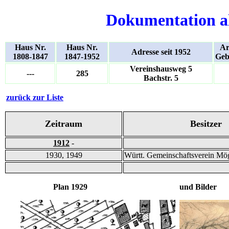
Dokumentation a
Haus Nr.
Haus Nr.
Ar
Adresse seit 1952
1808-1847
1847-1952
Geb
Vereinshausweg 5
---
285
Bachstr. 5
zurück zur Liste
Zeitraum
Besitzer
1912
-
1930, 1949
Württ. Gemeinschaftsverein Mö
Plan 1929 und Bilder