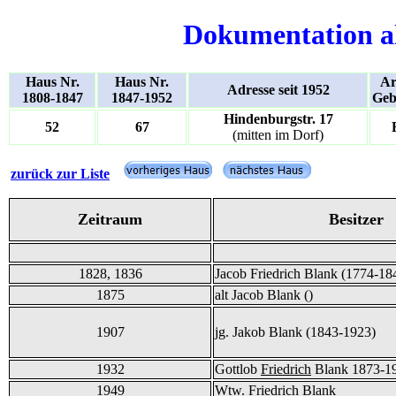
Dokumentation a
Haus Nr.
Haus Nr.
Ar
Adresse seit 1952
1808-1847
1847-1952
Geb
Hindenburgstr. 17
52
67
(mitten im Dorf)
zurück zur Liste
Zeitraum
Besitzer
1828, 1836
Jacob Friedrich Blank (1774-18
1875
alt Jacob Blank ()
1907
jg. Jakob Blank (1843-1923)
1932
Gottlob
Friedrich
Blank 1873-1
1949
Wtw. Friedrich Blank