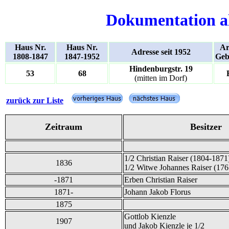
Dokumentation a
Haus Nr.
Haus Nr.
Ar
Adresse seit 1952
1808-1847
1847-1952
Geb
Hindenburgstr. 19
53
68
(mitten im Dorf)
zurück zur Liste
Zeitraum
Besitzer
1/2 Christian Raiser (1804-1871
1836
1/2 Witwe Johannes Raiser (17
-1871
Erben Christian Raiser
1871-
Johann Jakob Florus
1875
Gottlob Kienzle
1907
und Jakob Kienzle je 1/2