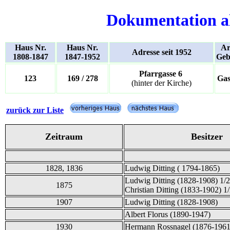
Dokumentation a
Haus Nr.
Haus Nr.
Ar
Adresse seit 1952
1808-1847
1847-1952
Geb
Pfarrgasse 6
123
169 / 278
Gas
(hinter der Kirche)
zurück zur Liste
Zeitraum
Besitzer
1828, 1836
Ludwig Ditting ( 1794-1865)
Ludwig Ditting (1828-1908) 1/2
1875
Christian Ditting (1833-1902) 1
1907
Ludwig Ditting (1828-1908)
Albert Florus (1890-1947)
1930
Hermann Rossnagel (1876-1961