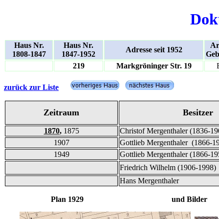
Dok
Haus Nr.
Haus Nr.
Ar
Adresse seit 1952
1808-1847
1847-1952
Geb
219
Markgröninger Str. 19
zurück zur Liste
Zeitraum
Besitzer
1870
,
1875
Christof Mergenthaler (1836-19
1907
Gottlieb Mergenthaler (1866-1
1949
Gottlieb Mergenthaler (1866-19
Friedrich Wilhelm (1906-1998)
Hans Mergenthaler
Plan 1929 und Bilder