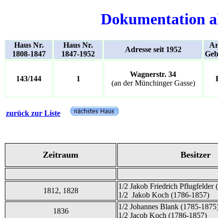
Dokumentation a
Haus Nr.
Haus Nr.
Ar
Adresse seit 1952
1808-1847
1847-1952
Geb
Wagnerstr. 34
143/144
1
(an der Münchinger Gasse)
zurück zur Liste
Zeitraum
Besitzer
1/2 Jakob Friedrich Pflugfelder
1812, 1828
1/2 Jakob Koch (1786-1857)
1/2 Johannes Blank (1785-1875
1836
1/2 Jacob Koch (1786-1857)