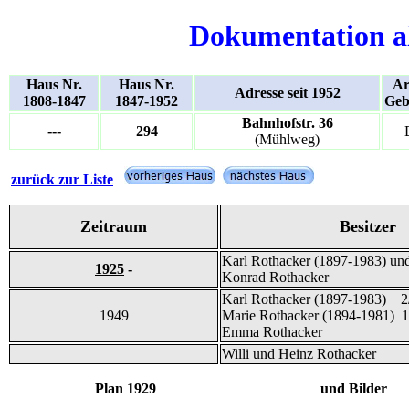
Dokumentation a
Haus Nr.
Haus Nr.
Ar
Adresse seit 1952
1808-1847
1847-1952
Geb
Bahnhofstr. 36
---
294
(Mühlweg)
zurück zur Liste
Zeitraum
Besitzer
Karl Rothacker (1897-1983) un
1925
-
Konrad Rothacker
Karl Rothacker (1897-1983) 2
1949
Marie Rothacker (1894-1981) 1
Emma Rothacker
Willi und Heinz Rothacker
Plan 1929 und Bilder