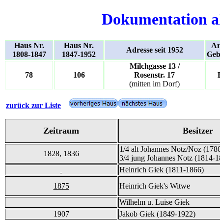
Dokumentation a
Haus Nr.
Haus Nr.
Ar
Adresse seit 1952
1808-1847
1847-1952
Geb
Milchgasse 13 /
78
106
Rosenstr. 17
(mitten im Dorf)
zurück zur Liste
Zeitraum
Besitzer
1/4 alt Johannes Notz/Noz (178
1828, 1836
3/4 jung Johannes Notz (1814-1
Heinrich Giek (1811-1866)
1875
Heinrich Giek's Witwe
Wilhelm u. Luise Giek
1907
Jakob Giek (1849-1922)