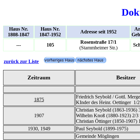
Dok
Haus Nr.
Haus Nr.
Ar
Adresse seit 1952
1808-1847
1847-1952
Geb
Rosenstraße 17/1
---
105
Sc
(Stammheimer Str.)
zurück zur Liste
Zeitraum
Besitzer
Friedrich Seybold / Gottl. Mer
1875
KInder des Heinr. Oettinger 1/2
Christian Seybold (1863-1936) 3
1907
Wilhelm Knoß (1880-1923) 2/3 
Christian Öttinger (1850-1907) 
1930, 1949
Paul Seybold (1899-1975)
Gemeinde Möglingen