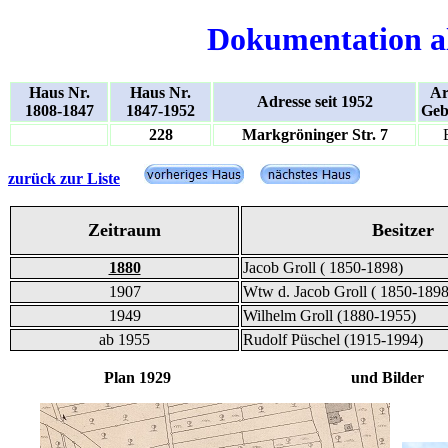
Dokumentation a
Haus Nr.
Haus Nr.
Ar
Adresse seit 1952
1808-1847
1847-1952
Geb
228
Markgröninger Str. 7
zurück zur Liste
Zeitraum
Besitzer
1880
Jacob Groll ( 1850-1898)
1907
Wtw d. Jacob Groll ( 1850-1898
1949
Wilhelm Groll (1880-1955)
ab 1955
Rudolf Püschel (1915-1994)
Plan 1929 und Bilder