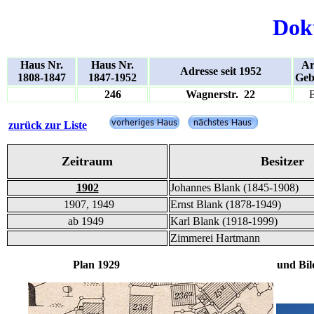
Dok
Haus Nr.
Haus Nr.
Ar
Adresse seit 1952
1808-1847
1847-1952
Geb
246
Wagnerstr. 22
zurück zur Liste
Zeitraum
Besitzer
1902
Johannes Blank (1845-1908)
1907, 1949
Ernst Blank (1878-1949)
ab 1949
Karl Blank (1918-1999)
Zimmerei Hartmann
Plan 1929 und Bilde