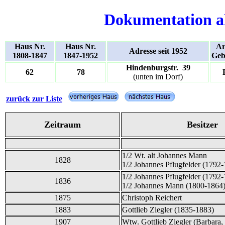
Dokumentation a
Haus Nr.
Haus Nr.
Ar
Adresse seit 1952
1808-1847
1847-1952
Geb
Hindenburgstr. 39
62
78
(unten im Dorf)
zurück zur Liste
Zeitraum
Besitzer
1/2 Wt. alt Johannes Mann
1828
1/2 Johannes Pflugfelder (1792
1/2 Johannes Pflugfelder (1792
1836
1/2 Johannes Mann (1800-1864)
1875
Christoph Reichert
1883
Gottlieb Ziegler (1835-1883)
1907
Wtw. Gottlieb Ziegler (Barbara,