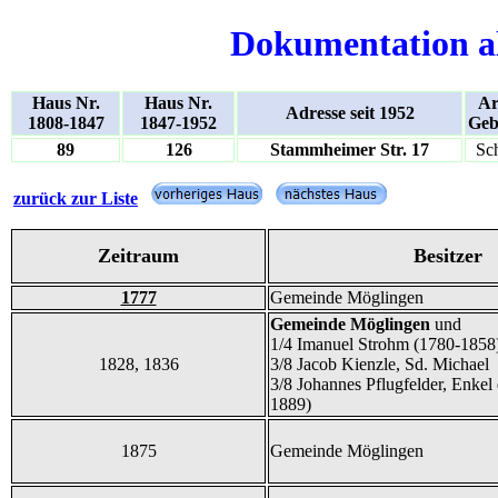
Dokumentation a
Haus Nr.
Haus Nr.
Ar
Adresse seit 1952
1808-1847
1847-1952
Geb
89
126
Stammheimer Str. 17
Sc
zurück zur Liste
Zeitraum
Besitzer
1777
Gemeinde Möglingen
Gemeinde Möglingen
und
1/4 Imanuel Strohm (1780-1858
1828, 1836
3/8 Jacob Kienzle, Sd. Michael
3/8 Johannes Pflugfelder, Enkel
1889)
1875
Gemeinde Möglingen