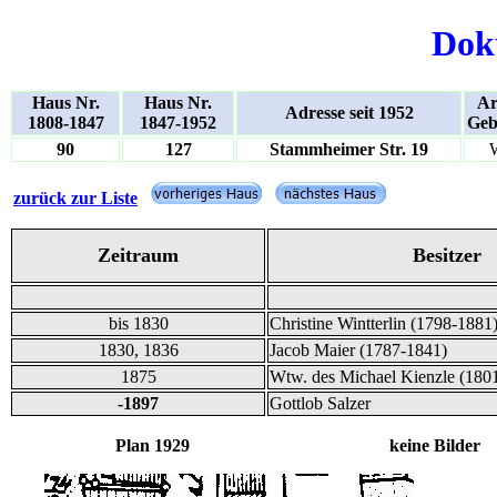
Dok
Haus Nr.
Haus Nr.
Ar
Adresse seit 1952
1808-1847
1847-1952
Geb
90
127
Stammheimer Str. 19
zurück zur Liste
Zeitraum
Besitzer
bis 1830
Christine Wintterlin (1798-1881
1830, 1836
Jacob Maier (1787-1841)
1875
Wtw. des Michael Kienzle (180
-1897
Gottlob Salzer
Plan 1929 keine Bilder