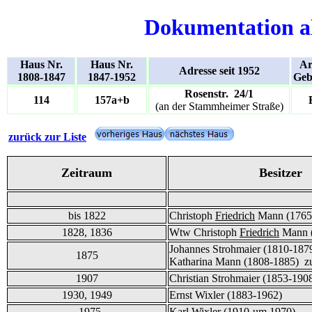
Dokumentation a
Haus Nr.
Haus Nr.
Ar
Adresse seit 1952
1808-1847
1847-1952
Geb
Rosenstr. 24/1
114
157a+b
(an der Stammheimer Straße)
zurück zur Liste
Zeitraum
Besitzer
bis 1822
Christoph
Friedrich
Mann (1765
1828, 1836
Wtw Christoph
Friedrich
Mann (
Johannes Strohmaier (1810-1879
1875
Katharina Mann (1808-1885) zu
1907
Christian Strohmaier (1853-190
1930, 1949
Ernst Wixler (1883-1962)
- 1975
Karl Wixler (1910-um 1970)