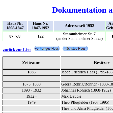
Dokumentation a
Haus Nr.
Haus Nr.
Ar
Adresse seit 1952
1808-1847
1847-1952
Geb
Stammheimer St. 7
87 7/8
122
(an der Stammheimer Straße)
zurück zur Liste
Zeitraum
Besitzer
1836
Jacob
Friedrich
Haas (1795-186
1875, 1880
Georg Röhrig/Röhrich (1833-18
1893 - 1932
Johannes Röhrich (1868-1932)
1932 -
Max Däuble
1949
Theo Pflugfelder (1907-1995)
Thea und Alma Pflugfelder (Töc