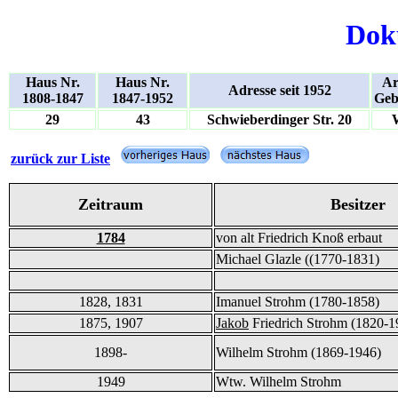
Dok
Haus Nr.
Haus Nr.
Ar
Adresse seit 1952
1808-1847
1847-1952
Geb
29
43
Schwieberdinger Str. 20
zurück zur Liste
Zeitraum
Besitzer
1784
von alt Friedrich Knoß erbaut
Michael Glazle ((1770-1831)
1828, 1831
Imanuel Strohm (1780-1858)
1875, 1907
Jakob
Friedrich Strohm (1820-1
1898-
Wilhelm Strohm (1869-1946)
1949
Wtw. Wilhelm Strohm