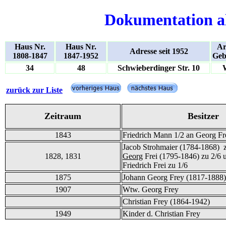
Dokumentation a
Haus Nr.
Haus Nr.
Ar
Adresse seit 1952
1808-1847
1847-1952
Geb
34
48
Schwieberdinger Str. 10
zurück zur Liste
Zeitraum
Besitzer
1843
Friedrich Mann 1/2 an Georg Fr
Jacob Strohmaier (1784-1868) z
1828, 1831
Georg
Frei (1795-1846) zu 2/6 
Friedrich Frei zu 1/6
1875
Johann Georg Frey (1817-1888)
1907
Wtw. Georg Frey
Christian Frey (1864-1942)
1949
Kinder d. Christian Frey