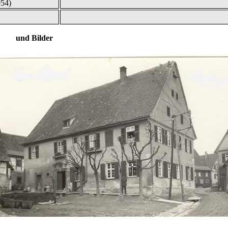
954)
lder