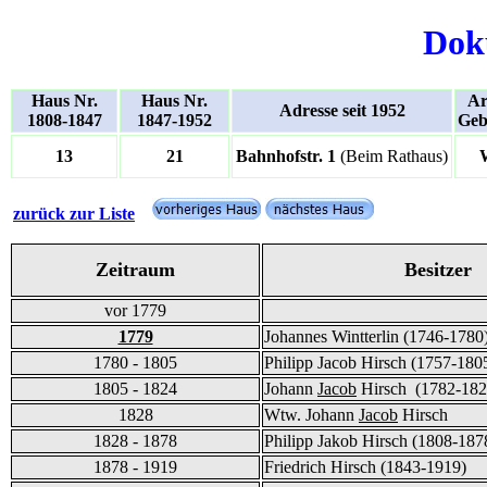
Dok
Haus Nr.
Haus Nr.
Ar
Adresse seit 1952
1808-1847
1847-1952
Geb
13
21
Bahnhofstr. 1
(Beim Rathaus)
zurück zur Liste
Zeitraum
Besitzer
vor 1779
1779
Johannes Wintterlin (1746-1780
1780 - 1805
Philipp Jacob Hirsch (1757-180
1805 - 1824
Johann
Jacob
Hirsch (1782-182
1828
Wtw. Johann
Jacob
Hirsch
1828 - 1878
Philipp Jakob Hirsch (1808-187
1878 - 1919
Friedrich Hirsch (1843-1919)