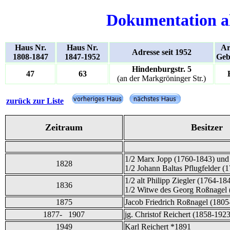
Dokumentation a
Haus Nr.
Haus Nr.
Ar
Adresse seit 1952
1808-1847
1847-1952
Geb
Hindenburgstr. 5
47
63
(an der Markgröninger Str.)
zurück zur Liste
Zeitraum
Besitzer
1/2 Marx Jopp (1760-1843) und
1828
1/2 Johann Baltas Pflugfelder (
1/2 alt Philipp Ziegler (1764-18
1836
1/2 Witwe des Georg Roßnagel 
1875
Jacob Friedrich Roßnagel (1805
1877- 1907
jg. Christof Reichert (1858-1923
1949
Karl Reichert *1891