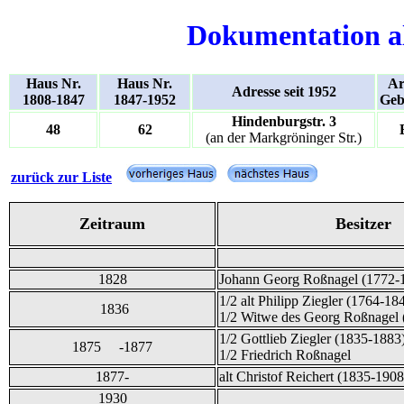
Dokumentation a
Haus Nr.
Haus Nr.
Ar
Adresse seit 1952
1808-1847
1847-1952
Geb
Hindenburgstr. 3
48
62
(an der Markgröninger Str.)
zurück zur Liste
Zeitraum
Besitzer
1828
Johann Georg Roßnagel (1772-
1/2 alt Philipp Ziegler (1764-18
1836
1/2 Witwe des Georg Roßnagel 
1/2 Gottlieb Ziegler (1835-1883
1875 -1877
1/2 Friedrich Roßnagel
1877-
alt Christof Reichert (1835-1908
1930