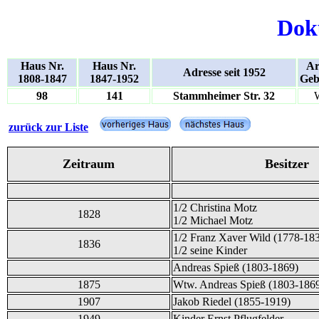
Dok
Haus Nr.
Haus Nr.
Ar
Adresse seit 1952
1808-1847
1847-1952
Geb
98
141
Stammheimer Str. 32
zurück zur Liste
Zeitraum
Besitzer
1/2 Christina Motz
1828
1/2 Michael Motz
1/2 Franz Xaver Wild (1778-18
1836
1/2 seine Kinder
Andreas Spieß (1803-1869)
1875
Wtw. Andreas Spieß (1803-186
1907
Jakob Riedel (1855-1919)
1949
Kinder Ernst Pflugfelder