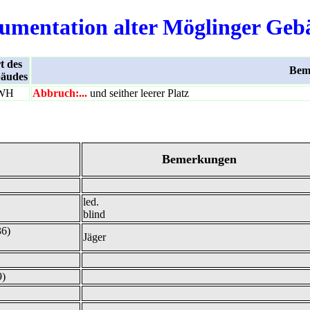
umentation alter Möglinger Geb
t des
Bem
äudes
WH
Abbruch:...
und seither leerer Platz
Bemerkungen
led.
blind
36)
Jäger
9)