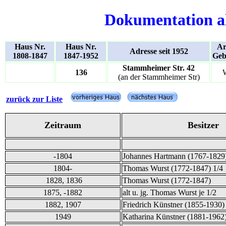
Dokumentation a
Haus Nr.
Haus Nr.
Ar
Adresse seit 1952
1808-1847
1847-1952
Geb
Stammheimer Str. 42
136
(an der Stammheimer Str)
zurück zur Liste
Zeitraum
Besitzer
-1804
Johannes Hartmann (1767-1829
1804-
Thomas Wurst (1772-1847) 1/4
1828, 1836
Thomas Wurst (1772-1847)
1875, -1882
alt u. jg. Thomas Wurst je 1/2
1882, 1907
Friedrich Künstner (1855-1930)
1949
Katharina Künstner (1881-1962