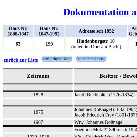
Dokumentation a
Haus Nr.
Haus Nr.
Ar
Adresse seit 1952
1808-1847
1847-1952
Geb
Hindenburgstr. 10
63
199
(unten im Dorf am Bach.)
zurück zur Liste
Zeitraum
Besitzer / Bewo
1828
Jakob Buchhalter (1776-1834)
Johannes Roßnagel (1832-1904) 
1875
Jacob Friedrich Frey (1801-1875
1907
Wtw. Johannes Roßnagel
Friedrich Motz *1890-nach 195
1930, 1935
Wtw. Friedrich Motz, Karoline,