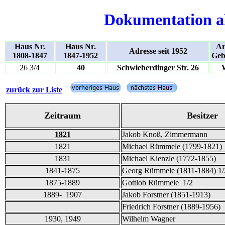
Dokumentation a
Haus Nr.
Haus Nr.
Ar
Adresse seit 1952
1808-1847
1847-1952
Geb
26 3/4
40
Schwieberdinger Str. 26
zurück zur Liste
Zeitraum
Besitzer
1821
Jakob Knoß, Zimmermann
1821
Michael Rümmele (1799-1821)
1831
Michael Kienzle (1772-1855)
1841-1875
Georg Rümmele (1811-1884) 1/
1875-1889
Gottlob Rümmele 1/2
1889- 1907
Jakob Forstner (1851-1913)
Friedrich Forstner (1889-1956)
1930, 1949
Wilhelm Wagner