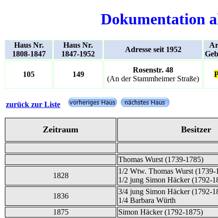
Dokumentation a
Haus Nr.
Haus Nr.
Ar
Adresse seit 1952
1808-1847
1847-1952
Geb
Rosenstr. 48
105
149
P
(An der Stammheimer Straße)
zurück zur Liste
Zeitraum
Besitzer
Thomas Wurst (1739-1785)
1/2 Wtw. Thomas Wurst (1739-
1828
1/2 jung Simon Häcker (1792-1
3/4 jung Simon Häcker (1792-1
1836
1/4 Barbara Würth
1875
Simon Häcker (1792-1875)